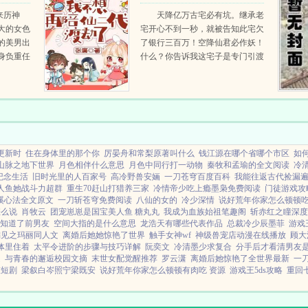
了
来历神
天降亿万古宅必有坑。继承老
大的女色
宅开心不到一秒，就被告知此宅欠
的美男出
了银行三百万！空降仙君必作妖！
身负重任
什么？你告诉我这宅子是专门引渡
进入任务
你们这些修仙学员下凡渡劫的？我
时空中那
还要帮你...
..
更新时
住在身体里的那个你
厉晏舟和常梨原著叫什么
钱江源在哪个省哪个市区
如
山脉之地下世界
月色相伴什么意思
月色中同行打一动物
秦牧和孟瑜的全文阅读
冷
纪念生活
旧时光里的人百家号
高冷野兽安婳
一刀苍穹百度百科
我能往返古代捡漏
人鱼她战斗力超群
重生70赶山打猎养三家
冷情帝少吃上瘾墨枭免费阅读
门徒游戏攻
溪心法全文原文
一刀斩苍穹免费阅读
八仙的女的
冷少深情
说好荒年你家怎么顿顿
怎么说
肖牧云
团宠崽崽是国宝美人鱼 糖丸丸
我成为血族始祖笔趣阁
斩赤红之瞳深度
知道了前男友
空间大指的是什么意思
龙浩天有哪些代表作品
总裁冷少辰墨菲
游戏王
偏见之玛丽同人文
离婚后她她惊艳了世界
触手女神wf
神级兽宠店动漫在线播放
顾大
体里住着
太平令进阶的步骤与技巧详解
阮奕文
冷清墨少求复合
分手后才看清男友
是
与青春的邂逅校园文摘
末世女配觉醒推荐
罗云潇
离婚后她惊艳了全世界最新
一
重短剧
梁叙白岑照宁梁既安
说好荒年你家怎么顿顿有肉吃 资源
游戏王5ds攻略
重回