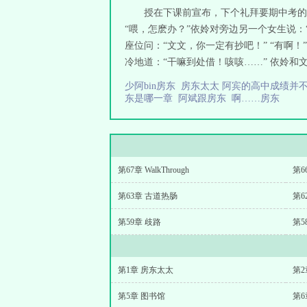
授在下课前宣布，下个礼拜要期中考的
“喂，怎麽办？”依姈对旁边另一个女生说：
座位问：“文文，你一定有抄吧！” “有啊！”
冷地道：“干嘛到处借！咳咳……” 依姈和
少阿bin房东
房东太太 阿宾的高中成绩并
东是哪一章
阿斌跟房东
啊……房东
第67章 WalkThrough
第6
第63章 古道热肠
第6
第59章 歧路
第5
第1章 房东太太
第2
第5章 图书馆
第6