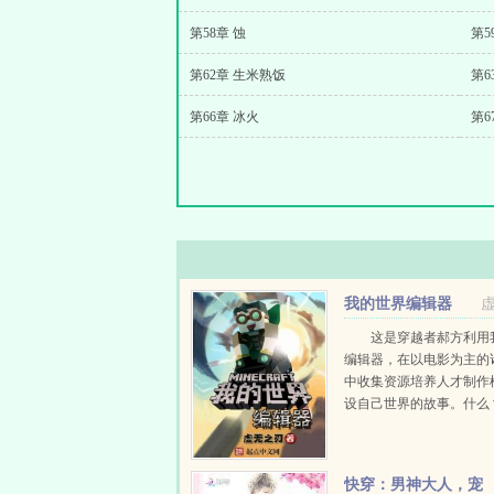
第58章 蚀
第5
第62章 生米熟饭
第6
第66章 冰火
第67
我的世界编辑器
这是穿越者郝方利用
编辑器，在以电影为主的
中收集资源培养人才制作
设自己世界的故事。什么
连系统功能都不全？那就
吧！电影世界，犹如猎场
取！我的世界编辑器，即
快穿：男神大人，宠
切，将规则予以颠...