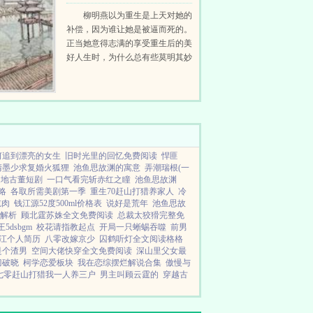
柳明燕以为重生是上天对她的
补偿，因为谁让她是被逼而死的。
正当她意得志满的享受重生后的美
好人生时，为什么总有些莫明其妙
的人出现在她身边？小子，你这么
傲娇的跟女生说话，你妈知道吗？
教官，您跟本姑娘谈情说爱，有打
报告给您妈吗？那谁？坏人姻...
何追到漂亮的女生
旧时光里的回忆免费阅读
悍匪
清墨少求复婚火狐狸
池鱼思故渊的寓意
弄潮瑞根(一
遍地古董短剧
一口气看完斩赤红之瞳
池鱼思故渊
略
各取所需美剧第一季
重生70赶山打猎养家人
冷
吃肉
钱江源52度500ml价格表
说好是荒年
池鱼思故
解析
顾北霆苏姝全文免费阅读
总裁太狡猾完整免
5dsbgm
校花请指教起点
开局一只蜥蜴吞噬
前男
江个人简历
八零改嫁京少
囚鹤听灯全文阅读格格
是个渣男
空间大佬快穿全文免费阅读
深山里父女最
刀破晓
柯学恋爱板块
我在恋综摆烂解说合集
傲慢与
七零赶山打猎我一人养三户
男主叫顾云霆的
穿越古