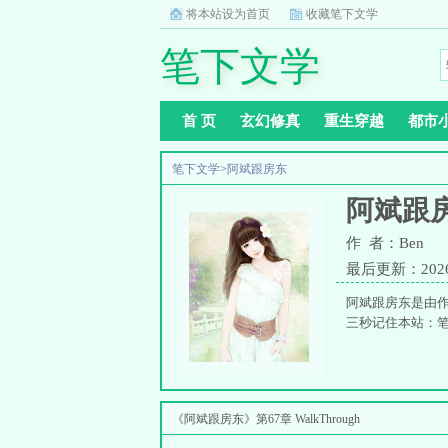
将本站设为首页
收藏笔下文学
笔下文学
首 页
玄幻修真
重生穿越
都市
笔下文学
>
阿斌跟房东
阿斌跟
作 者：Ben
最后更新：2026-0
阿斌跟房东是由作
三秒记住本站：笔下文
《阿斌跟房东》第67章 WalkThrough