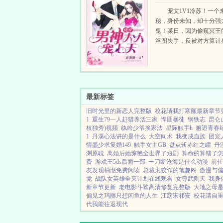
上天！
宠文1V1冷苏！一个
秘，身份未知，却十分强
鬼！某日，因为偷窥冥王
浴图失手，反被对方算计
成为所谓的时空之主被迫
世界修复漏洞，寻找各个
些神秘的外来者！隐藏的重.
最新标签
旧时光里的新恋人完整版
校花请我打寒颤最新章节
1
重生79一人赶猎养活三家
悍匪暴徒
钢铁志
昆仑
枝独秀)视频
纨绔少爷挨家法
星际触手h
邂逅青春
1
丹溪心法讲的是什么
大空间术
我变成血族
团宠
情墨少求复婚149
触手女主GB
盘点斩赤红之瞳
丹
渊原耽
离婚后她惊艳全世界了短剧
算命的算错了
费
游戏王5ds后面一部
一刀断沧海是什么动漫
前任
友发现柚湉免费阅读
总裁太狡诈的笔趣阁
傲慢与
党
战队女英雄全灭计划在线观看
女尊武则天
我身
新章节更新
老电影斗鲨高清修复完整版
大地之母
偏见之玛丽只想闲鱼的人生
江窈宋祁安
校花请自
代我能往返现代