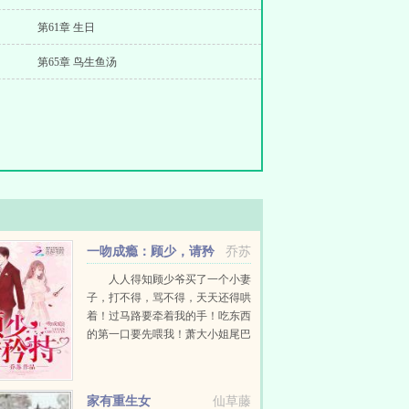
第61章 生日
第65章 鸟生鱼汤
一吻成瘾：顾少，请矜
乔苏
持！
人人得知顾少爷买了一个小妻
子，打不得，骂不得，天天还得哄
着！过马路要牵着我的手！吃东西
的第一口要先喂我！萧大小姐尾巴
翘上天，收复了一块冰山还得天天
教他谈恋爱，简直就是为全国人民
做贡献。记者问叶小姐，请问顾先
家有重生女
仙草藤
生在你眼中是一个什...