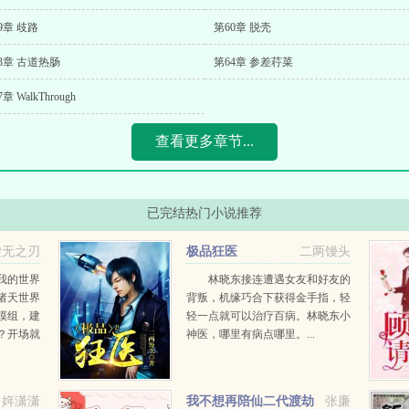
9章 歧路
第60章 脱壳
3章 古道热肠
第64章 参差荇菜
章 WalkThrough
查看更多章节...
已完结热门小说推荐
虚无之刃
极品狂医
二两馒头
我的世界
林晓东接连遭遇女友和好友的
诸天世界
背叛，机缘巧合下获得金手指，轻
模组，建
轻一点就可以治疗百病。林晓东小
？开场就
神医，哪里有病点哪里。...
去收集
，随你夺
将席卷一
姩潇潇
我不想再陪仙二代渡劫
张廉