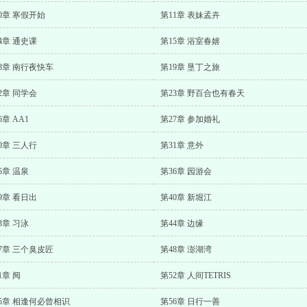
0章 寒假开始
第11章 表妹孟卉
4章 通史课
第15章 浴室春嬉
8章 南行夜快车
第19章 垦丁之旅
2章 同学会
第23章 野百合也有春天
6章 AA1
第27章 参加婚礼
0章 三人行
第31章 意外
5章 温泉
第36章 园游会
9章 看日出
第40章 新堀江
3章 习泳
第44章 边缘
7章 三个臭皮匠
第48章 澎湖湾
1章 阋
第52章 人间TETRIS
5章 相逢何必曾相识
第56章 日行一善