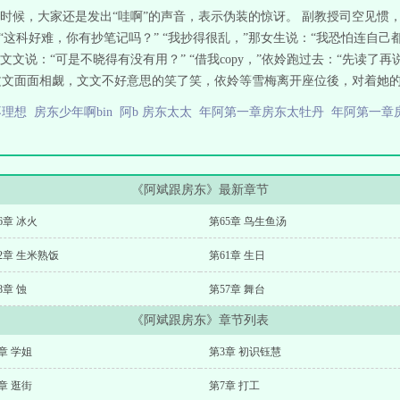
时候，大家还是发出“哇啊”的声音，表示伪装的惊讶。 副教授司空见惯
“这科好难，你有抄笔记吗？” “我抄得很乱，”那女生说：“我恐怕连自己都
文文说：“可是不晓得有没有用？” “借我copy，”依姈跑过去：“先读了再
文文面面相觑，文文不好意思的笑了笑，依姈等雪梅离开座位後，对着她的背
不理想
房东少年啊bin
阿b 房东太太
年阿第一章房东太牡丹
年阿第一章
《阿斌跟房东》最新章节
6章 冰火
第65章 鸟生鱼汤
2章 生米熟饭
第61章 生日
8章 蚀
第57章 舞台
《阿斌跟房东》章节列表
章 学姐
第3章 初识钰慧
章 逛街
第7章 打工