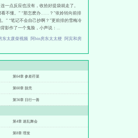
，连一点反应也没有，收拾好提袋就走了。
看不懂。” “那怎麽办……？”依姈转向前排
说。” “笔记不会自己抄啊？”更前排的雪梅冷
影作了一个鬼脸，小声说：...
房东太废柴视频
阿bin房东太太梗
阿宾和房
第64章 参差荇菜
第60章 脱壳
第56章 日行一善
第4章 迷乱舞会
第8章 理发