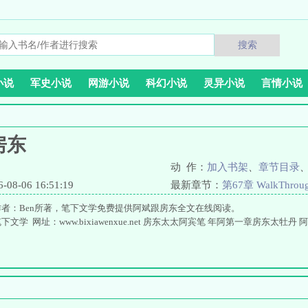
搜索
小说
军史小说
网游小说
科幻小说
灵异小说
言情小说
房东
动 作：
加入书架
、
章节目录
8-06 16:51:19
最新章节：
第67章 WalkThrou
者：Ben所著，笔下文学免费提供阿斌跟房东全文在线阅读。
学 网址：www.bixiawenxue.net 房东太太阿宾笔 年阿第一章房东太牡丹 阿