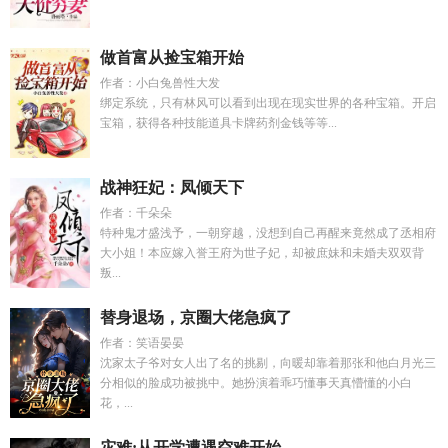
做首富从捡宝箱开始
作者：小白兔兽性大发
绑定系统，只有林风可以看到出现在现实世界的各种宝箱。开启
宝箱，获得各种技能道具卡牌药剂金钱等等...
战神狂妃：凤倾天下
作者：千朵朵
特种鬼才盛浅予，一朝穿越，没想到自己再醒来竟然成了丞相府
大小姐！本应嫁入誉王府为世子妃，却被庶妹和未婚夫双双背
叛...
替身退场，京圈大佬急疯了
作者：笑语晏晏
沈家太子爷对女人出了名的挑剔，向暖却靠着那张和他白月光三
分相似的脸成功被挑中。她扮演着乖巧懂事天真懵懂的小白
花，...
灾难:从开学遭遇空难开始