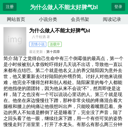
为什么做人不能太好脾气bl
注册
登录
网站首页
小说分类
会员书架
阅读记录
为什么做人不能太好脾气bl
八千桂酒 著
言情小说
连载中
最近更新：
第十四章
更新时间：
2025-07-24 21:07:34
简介:陆了之觉得自己生命中有三个倒霉值的最高点，第一个
是小时候被别人拿假蛇吓得好几天说不出话，导致他一直以
来都有点结巴。第二个就是他名义上的养父陆阳因为意外去
世，他又要重新去讨好陆阳的外甥乔简。讨好人对他来说很
难，他完全不懂得怎样和别人相处。陆阳家里的每个人都能
把他指使的团团转，因为他从来不会说“不”，然而即使是这
样，陆了之也没有一个可以说说心里话的人。第三个就是现
在。他坐在床边慢慢往下蹭，那种非常尖锐的疼痛混合着大
腿根和腰上的钝痛让他很想叫出声，只能咬着嘴唇忍着。身
边的男人不知道是醉倒了还是睡着了，完全没了声音，陆了
之回头看了他一眼，继续往床下蹭，用一个有些可笑的姿势
慢慢走到了浴室里，打开了水龙头。有那么有那么两三分钟