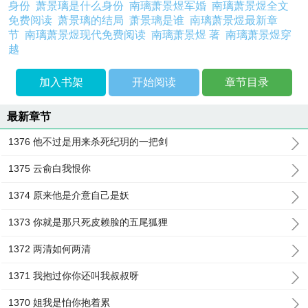
身份
萧景璃是什么身份
南璃萧景煜军婚
南璃萧景煜全文
免费阅读
萧景璃的结局
萧景璃是谁
南璃萧景煜最新章
节
南璃萧景煜现代免费阅读
南璃萧景煜 著
南璃萧景煜穿
越
加入书架
开始阅读
章节目录
最新章节
1376 他不过是用来杀死纪玥的一把剑
1375 云俞白我恨你
1374 原来他是介意自己是妖
1373 你就是那只死皮赖脸的五尾狐狸
1372 两清如何两清
1371 我抱过你你还叫我叔叔呀
1370 姐我是怕你抱着累