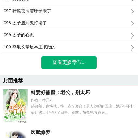
097 轩辕苍揣着珠子来了
098 太子遇到鬼打墙了
099 太子的心思
100 尊敬长辈是本王该做的
查看更多章节...
封面推荐
鲜妻好甜蜜：老公，别太坏
作者：叶乔木
赫敬尧，你快哦，快一点？遵命！男人沙哑的回应，她不得不把
放开我三个字咽了回去。婚前，赫敬尧向她保...
医武修罗