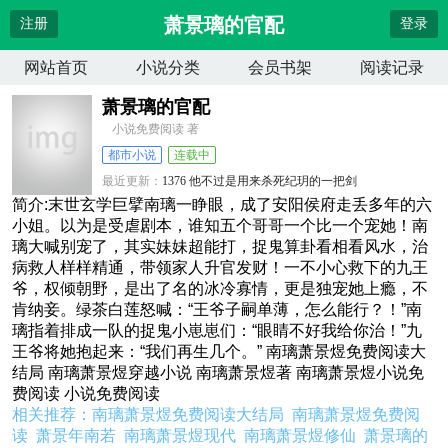
萧景璃的官配
注册
登录
网站首页
小说分类
会员书架
阅读记录
萧景璃的官配
小说免费阅读 著
都市小说
连载中
最近更新：
1376 他不过是用来杀死纪玥的一把剑
更新时间：
2024-07-18 04:39:51
简介:末世玄学巨擘南璃一睁眼，成了安阳侯府走丢多年的六
小姐。以为是受虐剧本，谁知五个哥哥一个比一个宠她！南
璃大喊别宠了，其实妹妹超能打，捉鬼算卦看相看风水，治
病救人样样精通，带领家人升官发财！一不小心救下的九王
爷，权倾朝野，是出了名的冰冷寡情，更是独宠她上瘾，不
肯纳妾。绿茶白莲怒喊：“王爷子嗣单薄，怎么能行？！”南
璃指着排成一队的捉鬼小崽崽们：“眼睛不好我给你治！”九
王爷将她抱起来：“我们再生几个。” 南璃萧景煜免费阅读大
结局 南璃萧景煜穿越小说 南璃萧景煜著 南璃萧景煜小说免
费阅读 小说免费阅读
相关推荐：
南璃萧景煜免费阅读大结局
南璃萧景煜免费阅
读
萧景年南若
南璃萧景煜现代
南璃萧景煜修仙
萧景璃的