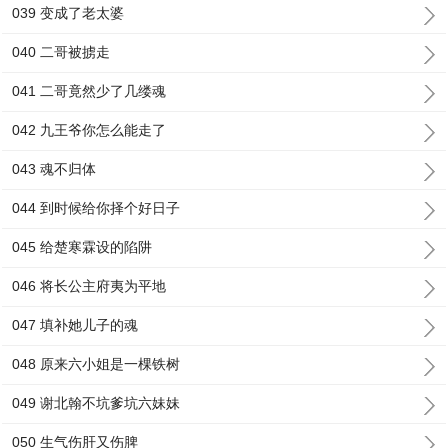
039 变成了老太婆
040 二哥被掳走
041 二哥竟然少了几缕魂
042 九王爷你怎么能走了
043 魂不归体
044 到时候给你择个好日子
045 给楚寒霖设的陷阱
046 将长公主府夷为平地
047 填补她儿子的魂
048 原来六小姐是一棵铁树
049 谢北翰不坑爹坑六妹妹
050 生气伤肝又伤脾