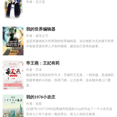
作者：北江流
...
我的世界编辑器
作者：虚无之刃
这是穿越者郝方利用我的世界编辑器，在以电影为主的诸天世界
中收集资源培养人才制作模组，建设自己世界的故事。...
帝王燕：王妃有药
作者：芥沫
她是绝世无双的药学天才，手握药王宝鼎，一朝穿越，竟成御药
房最卑微的小药奴。医师刁难，公主欺辱，连未婚夫都上门要
退...
我的1978小农庄
作者：名窑
QQ群号1102731606远离城市喧嚣的小山村开起了一个小农庄这
里有七八年十多块一瓶的茅台，有七八块的五粮液...