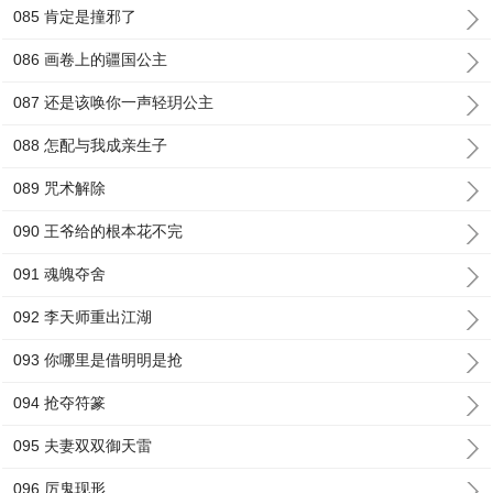
085 肯定是撞邪了
086 画卷上的疆国公主
087 还是该唤你一声轻玥公主
088 怎配与我成亲生子
089 咒术解除
090 王爷给的根本花不完
091 魂魄夺舍
092 李天师重出江湖
093 你哪里是借明明是抢
094 抢夺符篆
095 夫妻双双御天雷
096 厉鬼现形