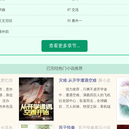
 求婚
87 交流
 正文完结
91 番外一
 番外四
查看更多章节...
已完结热门小说推荐
萧忆情
灾难:从开学遭遇空难
酥小皮
开始
市，意外
强力推荐，只爽不虐开学途
镖，身边
中，遭遇空难。满载四百人的飞机
。没办
往龙国中心，坠落而去，全球瞩
的本色流
目，万人祈祷。绝望之际，客机猛
卫美女贞
然拉升，强行迫降！全国沸腾，世
用一腔骚
界震惊！但空难仅是开始…1...
风骚的暧
火流水
苏子悦秦
苏子悦秦慕沉小说