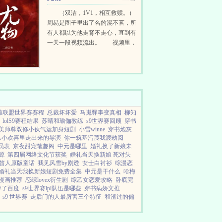
（双洁，1V1，相互救赎。）
周易是圈子里出了名的混不吝，所
有人都以为他走肾不走心，直到有
一天一段视频流出。 视频里，
周易犹如一个虔诚的信徒，用手紧
扣着一个女人的纤细手腕，眼底满
是狂热和缱绻...
英雄联盟世界赛赛程
总裁坏坏爱
马嵬驿事变真相
柳知
lolS9赛程结果
苏晴和瑜伽教练
s9世界赛回顾
穿书
美师尊双修小伙气运加身短剧
小雪winne
穿书炮灰
从小欢喜里走出来的导演
你一筑基污蔑我渡劫阅
员表
京夜甜宠笔趣阁
中元是哪里
婚礼换了新娘未
源
第四届网络文化节获奖
婚礼当天换新娘 死对头
笛人原版童话
我见风雪by剧透
女士白衬衫
综漫恋
婚礼当天我换新娘短剧免费全集
中元是干什么
哈梅
漫画推荐
恋综lovex衍生剧
综乙女恋爱攻略
卧底完
孕了百度
s9世界赛lpl队伍是哪些
穿书病娇文推
s9 世界赛
走后门的人最厉害三个特征
和渣过的偏