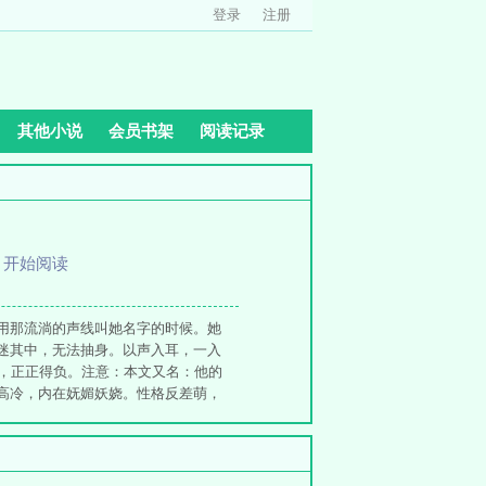
登录
注册
其他小说
会员书架
阅读记录
、
开始阅读
用那流淌的声线叫她名字的时候。她
迷其中，无法抽身。以声入耳，一入
花，正正得负。注意：本文又名：他的
高冷，内在妩媚妖娆。性格反差萌，
求，但是不能骂人。wb：甜糖七分