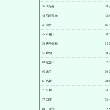
37 叫起床
38
41 恋情曝光
42
45 噩梦
46
49 不在了
50
53 房子真相
54
57 虐狗
58
61 过去了
62
65 来了
66
69 热搜
70
73 对峙
74
77 回应
78
81 二次元
82