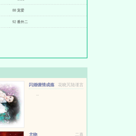
88 宠爱
92 番外二
闪婚缠情成殇
花晓芃陆谨言
...
尤物
二喜