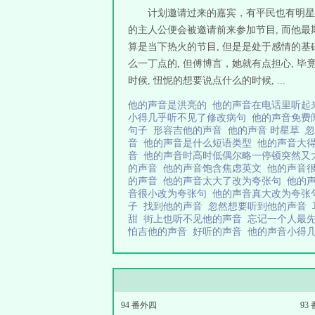
计划邀请过来的嘉宾，有平民也有明星艺
的主人公便会被邀请前来参加节目, 而他最
算是当下热火的节目, 但是是处于感情的基
么一丁点的, 但傅博言，她就有点担心,
时候, 忸怩的想要说点什么的时候, ...
他的声音是洪亮的
他的声音在电话里听起
小得几乎听不见了修改病句
他的声音免费
句子
形容吉他的声音
他的声音 时星草
音
他的声音是什么短语类型
他的声音大
音
他的声音时高时低偶尔略一停顿突然又
的声音
他的声音饱含焦虑英文
他的声音
的声音
他的声音太大了改为夸张句
他的
音很小改为夸张句
他的声音真大改为夸张
子
找到他的声音
忽然想要听到他的声音
甜
街上也听不见他的声音
忘记一个人最
怕吉他的声音
好听的声音
他的声音小得
94 番外四
93