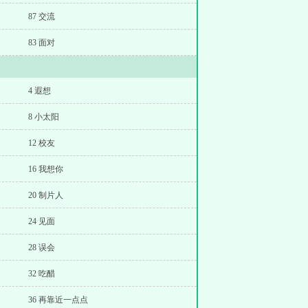
87 交流
83 面对
4 遐想
8 小太阳
12 校友
16 我想你
20 制片人
24 见面
28 误会
32 吃醋
36 再靠近一点点