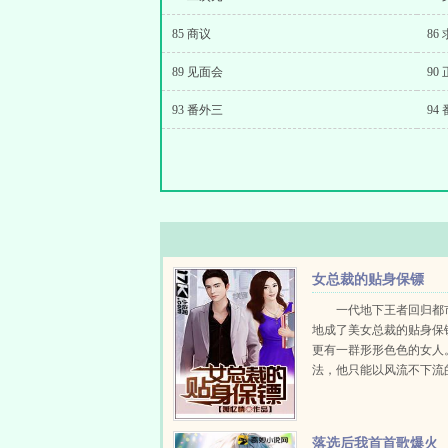
85 商议
86
89 见面会
90
93 番外三
94
女总裁的贴身保镖
一代地下王者回归都
地成了美女总裁的贴身保
更有一群形形色色的女人
法，他只能以风流不下流
连在美女丛中。且看以捍
操为己任的宇文龙，如何
情和两只铁拳，打下一片
落选后我首首歌爆火