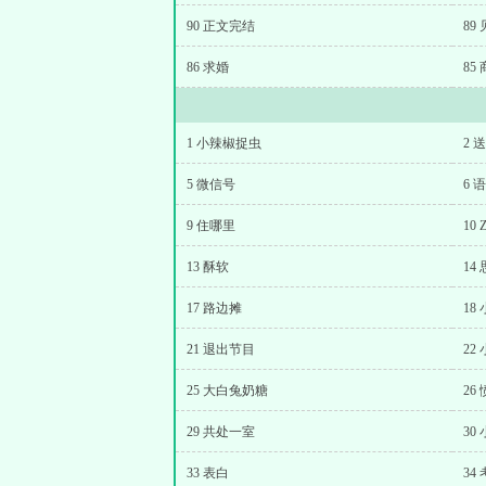
90 正文完结
89
86 求婚
85
1 小辣椒捉虫
2 
5 微信号
6 
9 住哪里
10 
13 酥软
14
17 路边摊
18
21 退出节目
22
25 大白兔奶糖
26
29 共处一室
30
33 表白
34