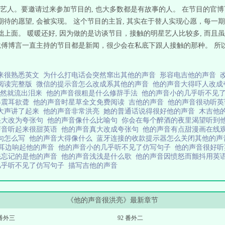
人。要邀请过来参加节目的, 也大多数都是有故事的人。 在节目的官博下
期待的愿望, 会被实现。 这个节目的主旨, 其实在于替人实现心愿，每一
础上面。 暖暖还好, 因为做的是访谈节目，接触的明星艺人比较多, 而且
 毕竟傅博言一直主持的节目都是新闻，很少会在私底下跟人接触的那种。 
来很熟悉英文
为什么打电话会突然窜出其他的声音
形容电吉他的声音
阅读完整版
微信的提示音怎么改成系其他的声音
他的声音大得吓人改
忽然就流出泪来
他的声音很粗是什么修辞手法
他的声音小的几乎听不见
得震耳欲聋
他的声音时星草全文免费阅读
吉他的声音
他的声音很动听
大声讲了起来
他的声音非常洪亮
她的普通话说得很好他的声音
木吉他
很大改为夸张句
他的声音像什么比喻句
你会在每个醉酒的夜里渴望听到
声音听起来很甜英语
他的声音真大改成夸张句
他的声音有点甜漫画在线
句怎么写
他的声音大得像什么
蓝牙连接的收款提示器怎么关闭其他的
耳边响起他的声音
他的声音小的几乎听不见了仿写句子
他的声音很好
先忘记的是他的声音
他的声音浅浅是什么歌
他的声音因愤怒而颤抖用英
几乎听不见了仿写句子
描写吉他的声音
《他的声音很洪亮》最新章节
 番外三
92 番外二