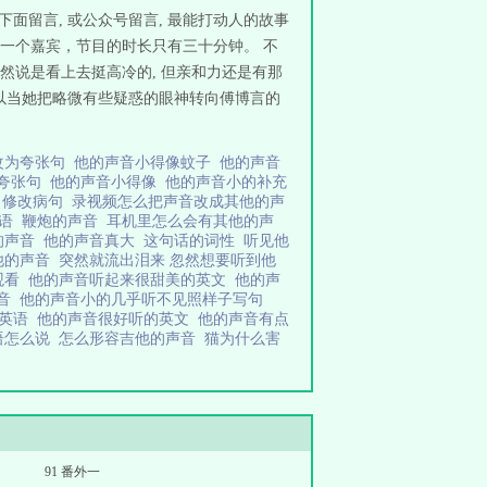
面留言, 或公众号留言, 最能打动人的故事
期一个嘉宾，节目的时长只有三十分钟。 不
虽然说是看上去挺高冷的, 但亲和力还是有那
所以当她把略微有些疑惑的眼神转向傅博言的
改为夸张句
他的声音小得像蚊子
他的声音
成夸张句
他的声音小得像
他的声音小的补充
了修改病句
录视频怎么把声音改成其他的声
英语
鞭炮的声音
耳机里怎么会有其他的声
的声音
他的声音真大
这句话的词性
听见他
他的声音
突然就流出泪来 忽然想要听到他
观看
他的声音听起来很甜美的英文
他的声
声音
他的声音小的几乎听不见照样子写句
听英语
他的声音很好听的英文
他的声音有点
语怎么说
怎么形容吉他的声音
猫为什么害
91 番外一