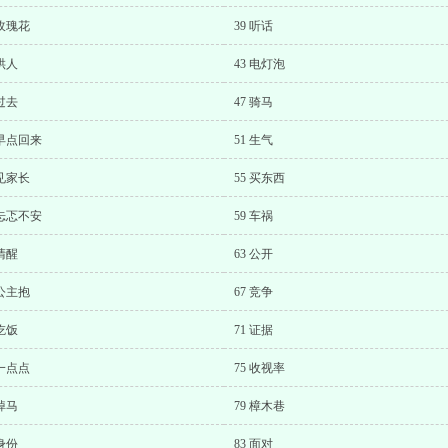
 玫瑰花
39 听话
 哄人
43 电灯泡
 过去
47 骑马
 早点回来
51 生气
 见家长
55 买东西
 忐忑不安
59 车祸
 清醒
63 公开
 公主抱
67 竞争
 吃饭
71 证据
 一点点
75 收视率
 掉马
79 樟木巷
 身份
83 面对