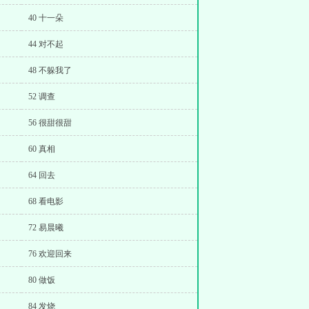
40 十一朵
44 对不起
48 不躲我了
52 调查
56 很甜很甜
60 真相
64 回去
68 看电影
72 易晨曦
76 欢迎回来
80 做饭
84 发烧