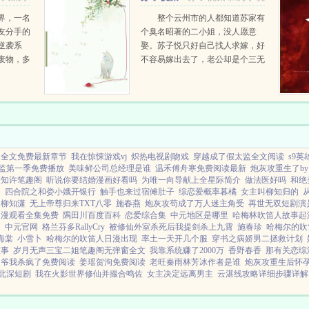
生...
慕沉
界，一名
整个云州市的人都知道苏家有
友分手的
个臭名昭著的二小姐，没人愿意
逆袭系
娶。苏子悦只好自己找人求嫁，好
废物，多
不容易嫁出去了，老公却是个三无
，他的每
男人，房子没有，车是借的，存款
泪目。别
就不要问了，怕伤人自尊。可是，
一句，那
三无老公摇身一变，成为了响当当
到...
的欧洲金融大亨L．K集团的总...
巴全文免费最新章节
我在惊悚游戏vj
炽热电视剧吻戏
穿越成了假太监全文阅读
s9
监第一季免费播放
美味鲜公司总经理是谁
温禾傅舟寒免费阅读最新
炮灰攻重生了by
清知许笔趣阁
听说你要结婚漫画好看吗
为唯一向导献上全星际简介
做法医好吗
和绝
迷
四合院之和娄小娥开银行
触手也来过宿傩肚子
综恋爱概率暮橘
女主叫柳知归的
柳知潇
无上帝尊归来TXT八零
施春燕
炮灰攻苟成了万人迷主角受
再世无双短剧演
动漫观看全集免费
隅田川百度百科
恋爱综合集
中元地区是哪里
哈梅林吹笛人故事起
马
中元官网
格兰芬多RallyCry
被修仙外室杀死后我提剑杀上九霄
施春珍
哈梅尔的吹
海棠
小雪卜
哈梅尔的吹笛人日漫出现
率土一天开几个服
穿书之病娇男二拯救计划
故事
岁月无声三宝二姐笔趣阁无弹窗全文
我靠系统赚了2000万
香野春香
那有关恋综
道爷我杀疯了免费阅读
姜瑶贺洵免费阅读
老旺秦雨林芳冰作者是谁
炮灰攻重生后怀
北深短剧
我在火影世界修仙并撮合鸣佐
女主决定远离男主
云湛线攻略详细步骤详解