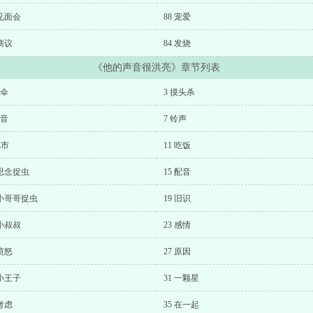
 见面会
88 宠爱
 商议
84 发烧
《他的声音很洪亮》章节列表
送伞
3 摸头杀
语音
7 铃声
Z市
11 吃饭
 思念捉虫
15 配音
 小哥哥捉虫
19 旧识
 小叔叔
23 感情
 愤怒
27 原因
 小王子
31 一颗星
 考虑
35 在一起