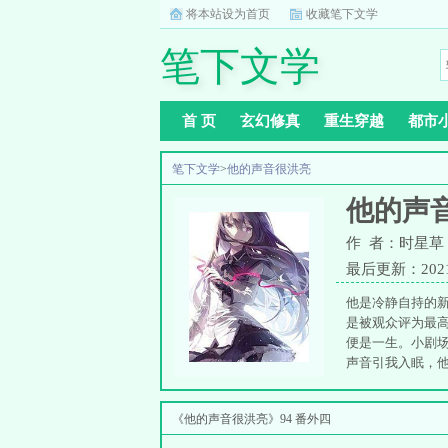
将本站设为首页
收藏笔下文学
笔下文学
首 页
玄幻修真
重生穿越
都市
笔下文学
>
他的声音很洪亮
他的声
作 者：时星草
最后更新：2021-0
他是冷静自持的
是被观众评为最
便是一生。小剧
声音引我入眠，
高甜的甜宠文，甜
甜。隔壁日更文
《他的声音很洪亮》94 番外四