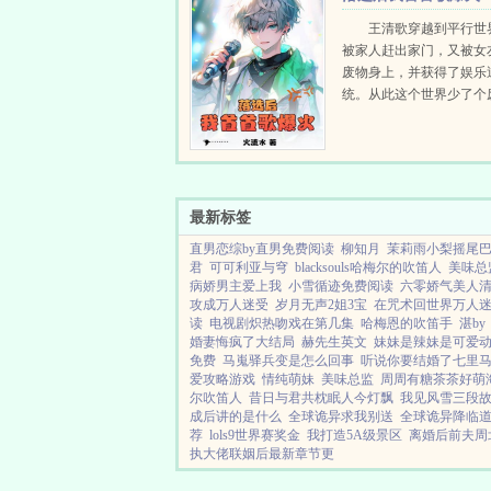
昧江山，演绎香艳与彪悍的人
王清歌穿越到平行世
被家人赶出家门，又被女
废物身上，并获得了娱乐
统。从此这个世界少了个
了个娱乐天王，作曲天才
一首歌总能让无数人闻之
人对他的评价，永远只有
就是他到底被多少人伤过？他
最新标签
直男恋综by直男免费阅读
柳知月
茉莉雨小梨摇尾
君
可可利亚与穹
blacksouls哈梅尔的吹笛人
美味总
病娇男主爱上我
小雪循迹免费阅读
六零娇气美人
攻成万人迷受
岁月无声2姐3宝
在咒术回世界万人
读
电视剧炽热吻戏在第几集
哈梅恩的吹笛手
湛by
婚妻悔疯了大结局
赫先生英文
妹妹是辣妹是可爱
免费
马嵬驿兵变是怎么回事
听说你要结婚了七里
爱攻略游戏
情纯萌妹
美味总监
周周有糖茶茶好萌
尔吹笛人
昔日与君共枕眠人今灯飘
我见风雪三段
成后讲的是什么
全球诡异求我别送
全球诡异降临
荐
lols9世界赛奖金
我打造5A级景区
离婚后前夫周
执大佬联姻后最新章节更