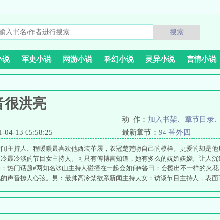
搜索
小说
军史小说
网游小说
科幻小说
灵异小说
言情小说
音很洪亮
动 作：
加入书架
、
章节目录
4-13 05:58:25
最新章节：
94 番外四
新闻主持人。程暖暖最喜欢他西装革履，衣冠楚楚吻自己的模样。更爱的却是他
高冷最冷淡的节目女主持人。可只有傅博言知道，她有多么的妩媚妖娆。让人沉
场：热门话题#两知名冰山主持人碰撞在一起会如何#答曰：会擦出不一样的火
他的声音撩人心弦。男：最帅高冷禁欲系新闻主持人女：访谈节目主持人，表面
鼾~同时也是声控文每晚七点更新，绝不断更，谢绝扒榜。不喜欢就不看，不强
《男神和他的猫》。接档文：《我只喜欢你》求收藏，么么哒！