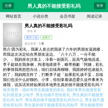
男人真的不能接受彩礼吗
注册
登录
网站首页
小说分类
会员书架
阅读记录
男人真的不能接受彩礼吗
佚名 著
都市小说
连载中
最近更新：
5 章
更新时间：
2024-11-24 14:27:35
简介:因为彩礼，我家人差点把我谈了六年的男朋友逼跳楼，
而我这次决定站在男朋友这边。「八十八万，一分不能
少。」我妈坐在沙发上，冷着一副面孔，趾高气扬地说道。
李子超就在我身侧，拘谨地搓搓手，略带抱歉「阿姨，彩礼
的事情我再想想办法，咱们后续再聊聊。我跟婷婷也谈挺久
的了」我妈闻言炸了，打断李子超「如果彩礼谈不妥，后续
我们也没什么好聊的。小李，你别拿着谈恋爱久这件事来为
难我，说实话宋婷如果回本地男生真的很不能接受彩礼吗？
相关推荐：
很好奇男生能接受的彩礼
很好奇男生能接受彩
礼到底是多少知乎
男生结婚不想给彩礼
男生真的不能接受
彩礼吗 知乎
男生真的很不能接受彩礼吗为什么
男生都不愿
意给彩礼吗
男生真的很不能接受彩礼吗知乎
男生能接受的