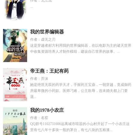
作者：北江流
...
我的世界编辑器
作者：虚无之刃
这是穿越者郝方利用我的世界编辑器，在以电影为主的诸天世界
中收集资源培养人才制作模组，建设自己世界的故事。...
帝王燕：王妃有药
作者：芥沫
她是绝世无双的药学天才，手握药王宝鼎，一朝穿越，竟成御药
房最卑微的小药奴。医师刁难，公主欺辱，连未婚夫都上门要
退...
我的1978小农庄
作者：名窑
QQ群号1102731606远离城市喧嚣的小山村开起了一个小农庄这
里有七八年十多块一瓶的茅台，有七八块的五粮液...