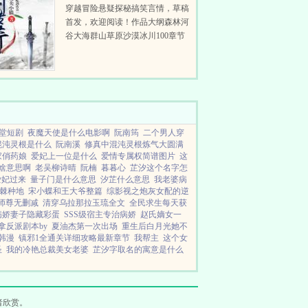
穿越冒险悬疑探秘搞笑言情，草稿
首发，欢迎阅读！作品大纲森林河
谷大海群山草原沙漠冰川100章节
内容简介深林觅仙踪，仙谷再修行
海上寻巨宝，重器贯长虹道...
堂短剧
夜魔天使是什么电影啊
阮南筠
二个男人穿
混沌灵根是什么
阮南溪
修真中混沌灵根炼气大圆满
家俏药娘
爱妃上一位是什么
爱情专属权简谱图片
这
啥意思啊
老吴柳诗晴
阮楠
暮暮心
芷汐这个名字怎
爱妃过来
量子门是什么意思
汐芷什么意思
我老婆病
棘种地
宋小蝶和王大爷整篇
综影视之炮灰女配的逆
师尊无删减
清穿乌拉那拉玉琉全文
全民求生每天获
病娇妻子隐藏彩蛋
SSS级宿主专治病娇
赵氏嫡女一
拿反派剧本by
夏油杰第一次出场
重生后白月光她不
韩漫
镇邪1全通关详细攻略最新章节
我帮主
这个女
圣
我的冷艳总裁美女老婆
芷汐字取名的寓意是什么
者欣赏。