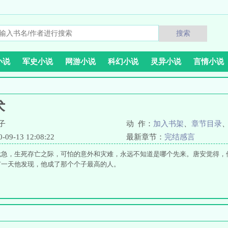
搜索
小说
军史小说
网游小说
科幻小说
灵异小说
言情小说
术
子
动 作：
加入书架
、
章节目录
9-13 12:08:22
最新章节：
完结感言
危急，生死存亡之际，可怕的意外和灾难，永远不知道是哪个先来。唐安觉得，
有一天他发现，他成了那个个子最高的人。