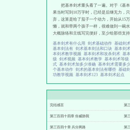
把基本剑术重头看了一遍。对于《基本
果当时写到10万字时，已经是后继无力，
弃，这算是给了茄子一个动力，开始从15
懒，就和带两个孩子一样，很难做到一碗水
大概脉络和主线写完便好，至少给那些支持这
基本剑术有什么用
剑术基础动作
基础剑
基本剑法有
剑术基本剑法和口诀
基本剑
本剑术教学视频
基本剑术和攻杀剑术
基
级
剑术视频
基本剑术教学
基本剑术等
式
基本剑术加多少准确
基本剑术需要多
个基本动作
剑术的基本剑法有哪些
基础
功教学视频
基本剑术123
基本剑术起点
完结感言
第
第三百四十四章 你威胁我
第
第三百四十章 兵分两路
第