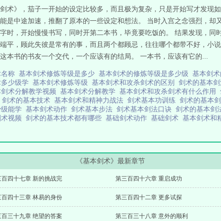
剑术》，茄子一开始的设定比较多，而且极为复杂，只是开始写才发现如
只能是中途加速，推翻了原本的一些设定和想法。 当时入宫之念强烈，却
万字时，开始慢慢书写，同时开第二本书，毕竟要吃饭的。 结果发现，同
端平，顾此失彼是常有的事，而且两个都顾忌，往往哪个都带不好，小说
本书的书友一个交代，一个应该有的结局。 一本书，应该有它的...
术名称
基本剑术修炼等级是多少
基本剑术的修炼等级是多少级
基本剑
术多少级学
基本剑术修炼等级
基本剑术和攻杀剑术的区别
剑术的基本
本剑术分解教学视频
基本剑术分解教学
基本剑术和攻杀剑术有什么作用
级
剑术的基本技术
基本剑术和精神力战法
剑术基本功训练
剑术的基本剑
少级能学
基本剑术动作
剑术基本步法
剑术基本剑法口诀
剑术的基本剑
剑术视频
剑术的基本技术都有哪些
基础剑术动作
基础剑术
基本剑术和
《基本剑术》最新章节
三百四十七章 新的挑战完
第三百四十六章 重启成功
三百四十三章 林易的身份
第三百四十二章 更多试探
三百三十九章 绝望的答案
第三百三十八章 意外的顺利