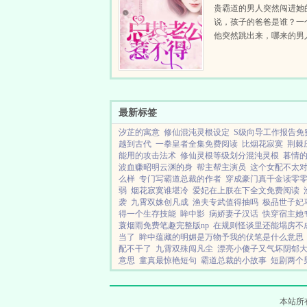
贵霸道的男人突然闯进她
说，孩子的爸爸是谁？一
他突然跳出来，哪来的男
爷女神！萧夜凌，女人，
子，知道什么下场吗？啊
偿，做我老婆，一辈子！婚后
最新标签
汐芷的寓意
修仙混沌灵根设定
S级向导工作报告免
越到古代
一拳皇者全集免费阅读
比烟花寂寞
荆棘
能用的攻击法术
修仙灵根等级划分混沌灵根
暮情
波血赚昭明云渊的身
帮主帮主演员
这个女配不太
么样
专门写霸道总裁的作者
穿成豪门真千金读零
弱
烟花寂寞谁堪冷
爱妃在上朕在下全文免费阅读
袭
九霄双姝创凡成
渔夫专武值得抽吗
极品世子妃马
得一个生存技能
眸中影
病娇妻子汉话
快穿宿主她
蓑烟雨免费笔趣完整版np
在规则怪谈里还能塌房不
当了
眸中蕴藏的明媚是万物予我的伏笔是什么意思
配不干了
九霄双殊闯凡尘
漂亮小傻子又气坏阴郁
意思
童真最惊艳短句
霸道总裁的小故事
短剧两个
本站所